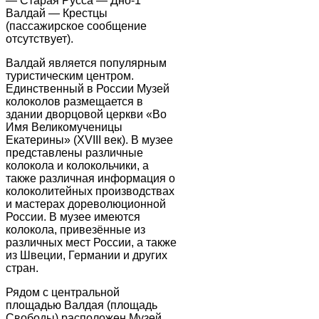
— Старая Русса — Дно-1
Валдай — Крестцы
(пассажирское сообщение
отсутствует).
Валдай является популярным
туристическим центром.
Единственный в России Музей
колоколов размещается в
здании дворцовой церкви «Во
Имя Великомученицы
Екатерины» (XVIII век). В музее
представлены различные
колокола и колокольчики, а
также различная информация о
колоколитейных производствах
и мастерах дореволюционной
России. В музее имеются
колокола, привезённые из
различных мест России, а также
из Швеции, Германии и других
стран.
Рядом с центральной
площадью Валдая (площадь
Свободы) расположен Музей