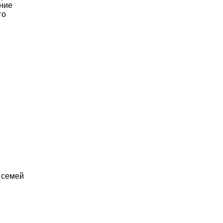
ение
го
 семей