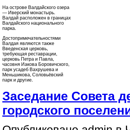
На острове Валдайского озера
— Иверский монастырь.
Валдай расположен в границах
Валдайского национального
парка.
Достопримечательностями
Валдая являются также
Введенская церковь,
требующая реставрации,
церковь Петра и Павла,
часовня Иакова Боровичского,
парк усадеб Вахрушева и
Меньшикова, Соловьёвский
парк и другие.
Заседание Совета д
городского поселен
Опубликовано admin в Чт