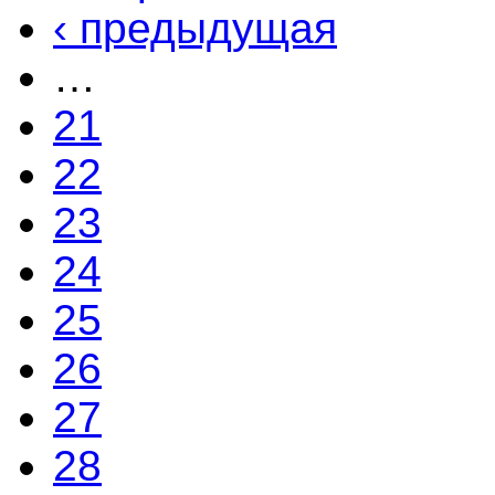
‹ предыдущая
…
21
22
23
24
25
26
27
28