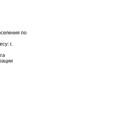
оселения по
су: г.
га
рации