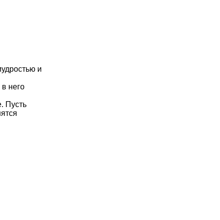
мудростью и
 в него
. Пусть
нятся