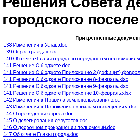
Решения Совета д
городского поселе
Прикреплённые докумен
138 Изменения в Устав.doc
139 Опрос граждан.doc
140 Об отчете Главы города по переданным полномочиям
141 Решение О бюджете.doc
141 Решение О бюджете Приложение 2 (дефицит)-февраль
141 Решение О бюджете Приложение 8-февраль.xlsx
141 Решение О бюджете Приложение 9-февраль.xlsx
141 Решение О бюджете Приложение 10-февраль.xlsx
142 Изменения в Правила землепользования.doc
143 Изменения в Положение по жилым помещениям.doc
144 О проведении опроса.doc
145 О делегировании депутатов.doc
146 О досрочном прекращении полномочий.doc
147 Об отчете Главы города.doc