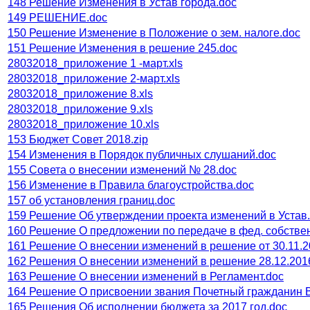
148 Решение Изменения в Устав города.doc
149 РЕШЕНИЕ.doc
150 Решение Изменение в Положение о зем. налоге.doc
151 Решение Изменения в решение 245.doc
28032018_приложение 1 -март.xls
28032018_приложение 2-март.xls
28032018_приложение 8.xls
28032018_приложение 9.xls
28032018_приложение 10.xls
153 Бюджет Совет 2018.zip
154 Изменения в Порядок публичных слушаний.doc
155 Совета о внесении изменений № 28.doc
156 Изменение в Правила благоустройства.doc
157 об установления границ.doc
159 Решение Об утверждении проекта изменений в Устав
160 Решение О предложении по передаче в фед. собстве
161 Решение О внесении изменений в решение от 30.11.
162 Решения О внесении изменений в решение 28.12.201
163 Решение О внесении изменений в Регламент.doc
164 Решение О присвоении звания Почетный гражданин 
165 Решения Об исполнении бюджета за 2017 год.doc